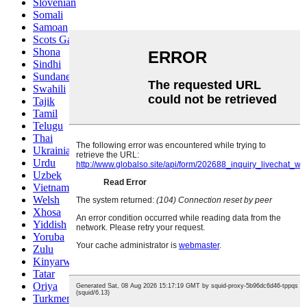
Slovenian
Somali
Samoan
Scots Gaelic
Shona
Sindhi
Sundanese
Swahili
Tajik
Tamil
Telugu
Thai
Ukrainian
Urdu
Uzbek
Vietnamese
Welsh
Xhosa
Yiddish
Yoruba
Zulu
Kinyarwanda
Tatar
Oriya
Turkmen