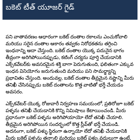
బకెట్ టీత్ యూజర్ గైడ్
పని వాతావరణం ఆధారంగా బకెట్ దంతాల రకాలను ఎంచుకోవాలి
మరియు సరైన దంతాల ఆకారం తవ్వకం నిరోధకతను తగ్గించి
ఇంధనాన్ని ఆదా చేస్తుంది. బకెట్ దంతాల యొక్క పదునైన భాగం
తీవ్రంగా అరిగిపోయినప్పుడు, కటింగ్ చర్యను పూర్తి చేయడానికి
ఎక్స్‌కవేటర్‌కు అవసరమైన శక్తి బాగా పెరుగుతుంది, ఫలితంగా ఎక్కువ
ఇంధన వినియోగం జరుగుతుంది మరియు పని సామర్థ్యాన్ని
ప్రభావితం చేస్తుంది. అందువల్ల, బకెట్ దంతాల తీవ్రమైన నష్టాన్ని మీరు
తనిఖీ చేసినప్పుడు బకెట్ దంతాలను కొత్త వాటితో భర్తీ చేయడం
అవసరం.
ఎక్స్‌కవేటర్ యొక్క రోజువారీ నిర్వహణ సమయంలో, ప్రతిరోజూ బకెట్
పళ్ళను తనిఖీ చేయడానికి కొన్ని నిమిషాలు కేటాయించండి. మీరు
ప్రధానంగా బకెట్ పళ్ళను అరిగిపోయాయో లేదో తనిఖీ చేయాలి.
తీవ్రమైన అరిగిపోయిన సందర్భంలో కొత్త స్లీవ్‌తో భర్తీ చేయండి.
అదనంగా, బకెట్ పళ్ళు స్థిరంగా ఉన్నాయో లేదో తనిఖీ చేయడానికి
మీరు బకెట్ పళ్ళను తన్నాలి మరియు బకెట్ పళ్ళు వదులుగా ఉంటే,