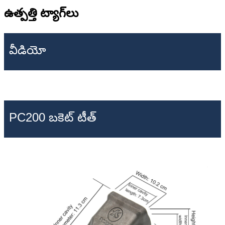
ఉత్పత్తి ట్యాగ్‌లు
వీడియో
PC200 బకెట్ టీత్