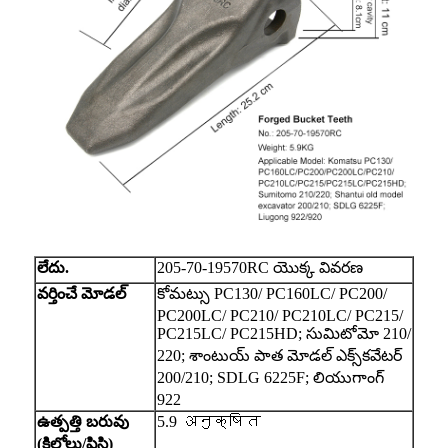
లేదు.
205-70-19570RC యొక్క వివరణ
వర్తించే మోడల్
కోమట్సు PC130/ PC160LC/ PC200/
PC200LC/ PC210/ PC210LC/ PC215/
PC215LC/ PC215HD; సుమిటోమో 210/
220; శాంటుయ్ పాత మోడల్ ఎక్స్‌కవేటర్
200/210; SDLG 6225F; లియుగాంగ్
922
ఉత్పత్తి బరువు
5.9 अनुक्षित
(కిలోలు/పిసి)