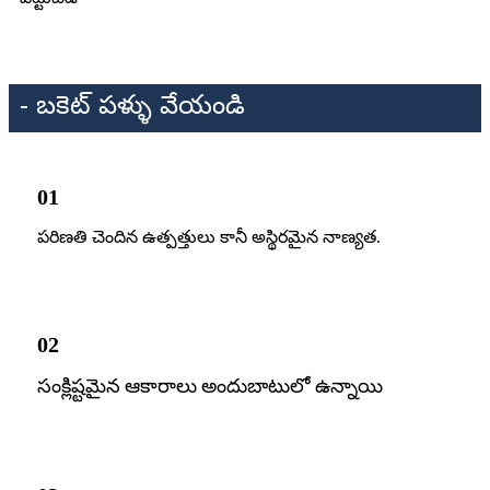
- బకెట్ పళ్ళు వేయండి
01
పరిణతి చెందిన ఉత్పత్తులు కానీ అస్థిరమైన నాణ్యత.
02
సంక్లిష్టమైన ఆకారాలు అందుబాటులో ఉన్నాయి