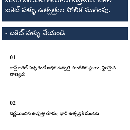
బకెట్ పళ్ళు ఉత్పత్తుల పోలిక ముగింపు.
- బకెట్ పళ్ళు వేయండి
01
కాస్ట్ బకెట్ పళ్ళ కంటే అధిక ఉత్పత్తి సాంకేతిక స్థాయి, స్థిరమైన
నాణ్యత;
02
నిర్ణయించిన ఉత్పత్తి రూపం, భారీ ఉత్పత్తికి మంచిది