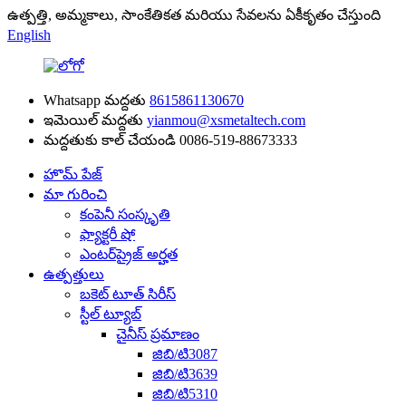
ఉత్పత్తి, అమ్మకాలు, సాంకేతికత మరియు సేవలను ఏకీకృతం చేస్తుంది
English
Whatsapp మద్దతు
8615861130670
ఇమెయిల్ మద్దతు
yianmou@xsmetaltech.com
మద్దతుకు కాల్ చేయండి
0086-519-88673333
హొమ్ పేజ్
మా గురించి
కంపెనీ సంస్కృతి
ఫ్యాక్టరీ షో
ఎంటర్‌ప్రైజ్ అర్హత
ఉత్పత్తులు
బకెట్ టూత్ సిరీస్
స్టీల్ ట్యూబ్
చైనీస్ ప్రమాణం
జిబి/టి3087
జిబి/టి3639
జిబి/టి5310