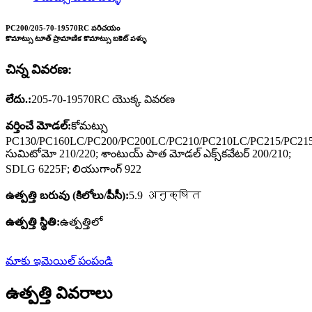
PC200/205-70-19570RC పరిచయం
కొమాట్సు టూత్ ప్రామాణిక కొమాట్సు బకెట్ పళ్ళు
చిన్న వివరణ:
లేదు.:
205-70-19570RC యొక్క వివరణ
వర్తించే మోడల్:
కోమట్సు
PC130/PC160LC/PC200/PC200LC/PC210/PC210LC/PC215/PC21
సుమిటోమో 210/220; శాంటుయ్ పాత మోడల్ ఎక్స్‌కవేటర్ 200/210;
SDLG 6225F; లియుగాంగ్ 922
ఉత్పత్తి బరువు (కిలోలు/పీసీ):
5.9 अनुक्षित
ఉత్పత్తి స్థితి:
ఉత్పత్తిలో
మాకు ఇమెయిల్ పంపండి
ఉత్పత్తి వివరాలు