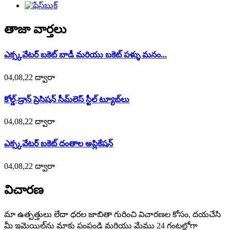
తాజా వార్తలు
ఎక్స్కవేటర్ బకెట్ బాడీ మరియు బకెట్ పళ్ళు మనం...
04,08,22 ద్వారా
కోల్డ్-డ్రాన్ ప్రెసిషన్ సీమ్‌లెస్ స్టీల్ ట్యూబ్‌లు
04,08,22 ద్వారా
ఎక్స్కవేటర్ బకెట్ దంతాల అప్లికేషన్
04,08,22 ద్వారా
విచారణ
మా ఉత్పత్తులు లేదా ధరల జాబితా గురించి విచారణల కోసం, దయచేసి
మీ ఇమెయిల్‌ను మాకు పంపండి మరియు మేము 24 గంటల్లోగా