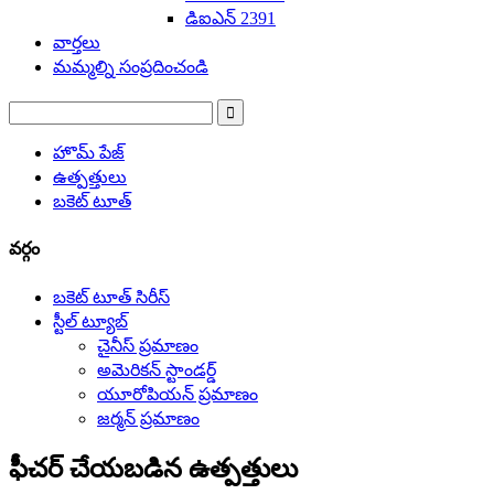
డిఐఎన్ 2391
వార్తలు
మమ్మల్ని సంప్రదించండి
హొమ్ పేజ్
ఉత్పత్తులు
బకెట్ టూత్
వర్గం
బకెట్ టూత్ సిరీస్
స్టీల్ ట్యూబ్
చైనీస్ ప్రమాణం
అమెరికన్ స్టాండర్డ్
యూరోపియన్ ప్రమాణం
జర్మన్ ప్రమాణం
ఫీచర్ చేయబడిన ఉత్పత్తులు