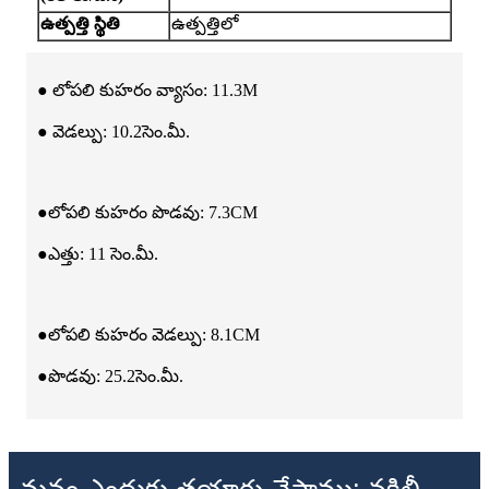
ఉత్పత్తి స్థితి
ఉత్పత్తిలో
● లోపలి కుహరం వ్యాసం: 11.3M
● వెడల్పు: 10.2సెం.మీ.
●లోపలి కుహరం పొడవు: 7.3CM
●ఎత్తు: 11 సెం.మీ.
●లోపలి కుహరం వెడల్పు: 8.1CM
●పొడవు: 25.2సెం.మీ.
మనం ఎందుకు తయారు చేస్తాము: నకిలీ