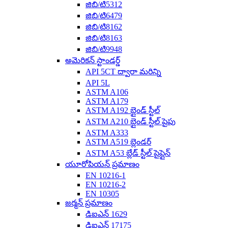
జిబి/టి5312
జిబి/టి6479
జిబి/టి8162
జిబి/టి8163
జిబి/టి9948
అమెరికన్ స్టాండర్డ్
API 5CT ద్వారా మరిన్ని
API 5L
ASTM A106
ASTM A179
ASTM A192 బ్లైండ్ స్టీల్
ASTM A210 బ్లైండ్ స్టీల్ పైపు
ASTM A333
ASTM A519 బ్లెండర్
ASTM A53 బ్లేడ్ స్టీల్ పైప్లైన్
యూరోపియన్ ప్రమాణం
EN 10216-1
EN 10216-2
EN 10305
జర్మన్ ప్రమాణం
డిఐఎన్ 1629
డిఐఎన్ 17175