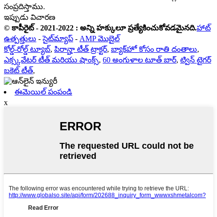
సంప్రదిస్తాము.
ఇప్పుడు విచారణ
© కాపీరైట్ - 2021-2022 : అన్ని హక్కులూ ప్రత్యేకించుకోవడమైనది.
హాట్
ఉత్పత్తులు
-
సైట్‌మ్యాప్
-
AMP మొబైల్
కోల్డ్-రోల్డ్ ట్యూబ్
,
పిరాన్హా టీత్ ట్రాక్టర్
,
బ్యాక్‌హో కోసం రాతి దంతాలు
,
ఎక్స్కవేటర్ టీత్ మరియు షాంక్స్
,
60 అంగుళాల టూత్ బార్
,
ట్విన్ టైగర్
బకెట్ టీత్
,
ఈమెయిల్ పంపండి
x