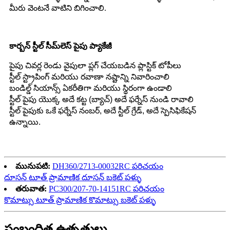
మీరు వెంటనే వాటిని బిగించాలి.
కార్బన్ స్టీల్ సీమ్‌లెస్ పైపు ప్యాకేజీ
పైపు చివర్ల రెండు వైపులా ప్లగ్ చేయబడిన ప్లాస్టిక్ టోపీలు
స్టీల్ స్ట్రాపింగ్ మరియు రవాణా నష్టాన్ని నివారించాలి
బండిల్డ్ సియాన్స్ ఏకరీతిగా మరియు స్థిరంగా ఉండాలి
స్టీల్ పైపు యొక్క అదే కట్ట (బ్యాచ్) అదే ఫర్నేస్ నుండి రావాలి
స్టీల్ పైపుకు ఒకే ఫర్నేస్ నంబర్, అదే స్టీల్ గ్రేడ్, అదే స్పెసిఫికేషన్
ఉన్నాయి.
మునుపటి:
DH360/2713-00032RC పరిచయం
దూసన్ టూత్ ప్రామాణిక దూసన్ బకెట్ పళ్ళు
తరువాత:
PC300/207-70-14151RC పరిచయం
కొమాట్సు టూత్ ప్రామాణిక కొమాట్సు బకెట్ పళ్ళు
సంబంధిత ఉత్పత్తులు