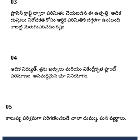
03
ప్రాసెస్ క్రాఫ్ట్ ద్వారా పరిమితం చేయబడిన ఈ ఉత్పత్తి, అధిక
దుస్తులు నిరోధకత కోసం ఆర్థిక పరిమితికి దగ్గరగా ఉంటుంది
కాబట్టి మెరుగుపరచడం కష్టం.
04
అధిక విద్యుత్, శ్రమ ఖర్చులు మరియు వికేంద్రీకృత ప్లాంట్
పరిమాణం, అసమర్థమైన భూ వినియోగం.
05
కాలుష్య పరిశ్రమగా పరిగణించబడే చాలా దుమ్ము, ఘన వ్యర్థాలు.