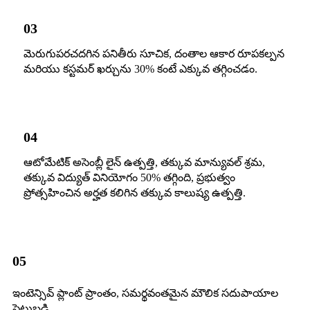
03
మెరుగుపరచదగిన పనితీరు సూచిక, దంతాల ఆకార రూపకల్పన
మరియు కస్టమర్ ఖర్చును 30% కంటే ఎక్కువ తగ్గించడం.
04
ఆటోమేటిక్ అసెంబ్లీ లైన్ ఉత్పత్తి, తక్కువ మాన్యువల్ శ్రమ,
తక్కువ విద్యుత్ వినియోగం 50% తగ్గింది, ప్రభుత్వం
ప్రోత్సహించిన అర్హత కలిగిన తక్కువ కాలుష్య ఉత్పత్తి.
05
ఇంటెన్సివ్ ప్లాంట్ ప్రాంతం, సమర్థవంతమైన మౌలిక సదుపాయాల
పెట్టుబడి