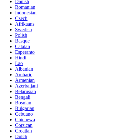
Danish
Romanian
Indonesian
Czech
Afrikaans
Swedish
Polish
Basque
Catalan
Esperanto
Hindi
Lao
Albanian
Amharic
Armenian
Azerbaijani
Belarusian
Bengali
Bosnian
Bulgarian
Cebuano
Chichewa
Corsican
Croatian
Dutch