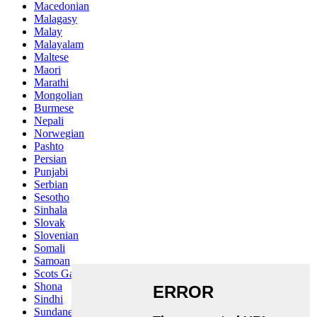
Macedonian
Malagasy
Malay
Malayalam
Maltese
Maori
Marathi
Mongolian
Burmese
Nepali
Norwegian
Pashto
Persian
Punjabi
Serbian
Sesotho
Sinhala
Slovak
Slovenian
Somali
Samoan
Scots Gaelic
Shona
Sindhi
Sundanese