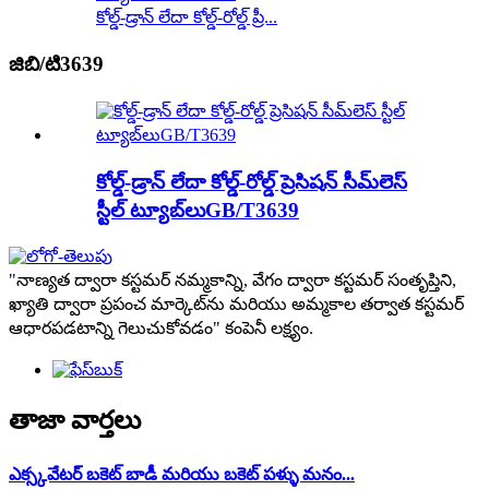
కోల్డ్-డ్రాన్ లేదా కోల్డ్-రోల్డ్ ప్రీ...
జిబి/టి3639
కోల్డ్-డ్రాన్ లేదా కోల్డ్-రోల్డ్ ప్రెసిషన్ సీమ్‌లెస్
స్టీల్ ట్యూబ్‌లుGB/T3639
"నాణ్యత ద్వారా కస్టమర్ నమ్మకాన్ని, వేగం ద్వారా కస్టమర్ సంతృప్తిని,
ఖ్యాతి ద్వారా ప్రపంచ మార్కెట్‌ను మరియు అమ్మకాల తర్వాత కస్టమర్
ఆధారపడటాన్ని గెలుచుకోవడం" కంపెనీ లక్ష్యం.
తాజా వార్తలు
ఎక్స్కవేటర్ బకెట్ బాడీ మరియు బకెట్ పళ్ళు మనం...