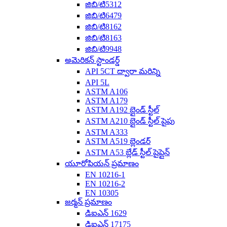
జిబి/టి5312
జిబి/టి6479
జిబి/టి8162
జిబి/టి8163
జిబి/టి9948
అమెరికన్ స్టాండర్డ్
API 5CT ద్వారా మరిన్ని
API 5L
ASTM A106
ASTM A179
ASTM A192 బ్లైండ్ స్టీల్
ASTM A210 బ్లైండ్ స్టీల్ పైపు
ASTM A333
ASTM A519 బ్లెండర్
ASTM A53 బ్లేడ్ స్టీల్ పైప్లైన్
యూరోపియన్ ప్రమాణం
EN 10216-1
EN 10216-2
EN 10305
జర్మన్ ప్రమాణం
డిఐఎన్ 1629
డిఐఎన్ 17175